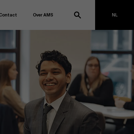
Contact
Over AMS
NL
ek
EN
agementschool willen wij koploper blijven op het vlak van
en -transformatie. Dankzij ons uitgebreide
ouden we de vinger aan de pols omtrent
appen, management en organisatie. Dit doen we zowel
s te creëren via onderzoek als door samen met partners
ringen te realiseren. Onze ambitie is dan ook duidelijk:
impact the world”
. We doen dit vanuit drie kernwaarden:
t, maatschappelijk bewustzijn en kritische reflectie.