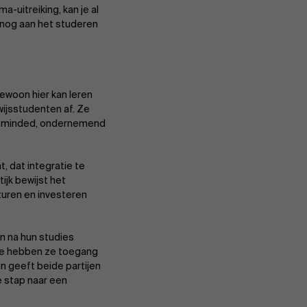
a-uitreiking, kan je al
 nog aan het studeren
gewoon hier kan leren
wijsstudenten af. Ze
pen-minded, ondernemend
, dat integratie te
tijk bewijst het
turen en investeren
 na hun studies
mee hebben ze toegang
n geeft beide partijen
e stap naar een