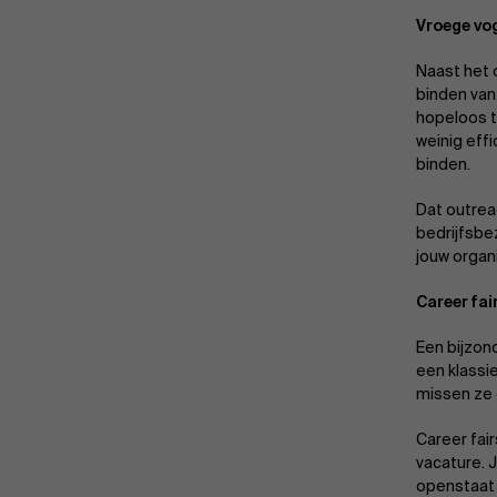
Vroege vo
Naast het o
binden van 
hopeloos t
weinig eff
binden.
Dat outrea
bedrijfsbe
jouw organ
Career fai
Een bijzond
een klassi
missen ze 
Career fai
vacature. J
openstaat 