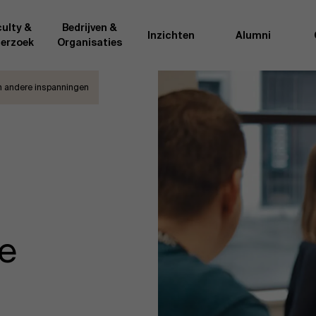
ulty &
Bedrijven &
Inzichten
Alumni
erzoek
Organisaties
om andere inspanningen
Onderzo
van AMS of gedeeld met de
Als excellente man
t van de AMS faculty
bedrijfsinnovatie 
rote groep academici uit
onderzoeksteam h
l, en lesgevers met
bedrijfswetensch
tijdse opdracht aan de school.
door nieuwe kenni
onele ervaring geven zij
effectieve verande
k actuele
“
Opening minds to 
l onze deelnemers een
een globale mindse
e