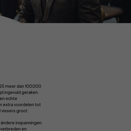
025 meer dan 100.000
jd ingevuld geraken.
ssen echte
n extra voordelen tot
l vissers groot.
n ándere inspanningen.
te verbreden en