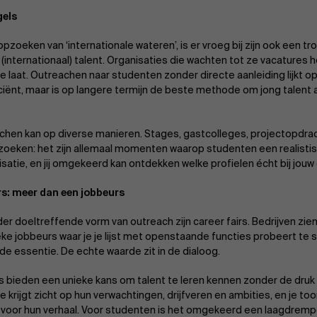
gels
pzoeken van ‘internationale wateren’, is er vroeg bij zijn ook een tr
(internationaal) talent. Organisaties die wachten tot ze vacatures h
e laat. Outreachen naar studenten zonder directe aanleiding lijkt o
iciënt, maar is op langere termijn de beste methode om jong talent a
chen kan op diverse manieren. Stages, gastcolleges, projectopdra
zoeken: het zijn allemaal momenten waarop studenten een realistis
isatie, en jij omgekeerd kan ontdekken welke profielen écht bij jouw
rs: meer dan een jobbeurs
er doeltreffende vorm van outreach zijn career fairs. Bedrijven zien
eke jobbeurs waar je je lijst met openstaande functies probeert te 
de essentie. De echte waarde zit in de dialoog.
rs bieden een unieke kans om talent te leren kennen zonder de dru
e krijgt zicht op hun verwachtingen, drijfveren en ambities, en je t
voor hun verhaal. Voor studenten is het omgekeerd een laagdrempe