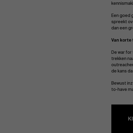
kennismaki
Een goed g
spreekt ov
dan een g
Van korte
De war for
trekken naa
outreachen
de kans da
Bewust inz
to-have ma
K