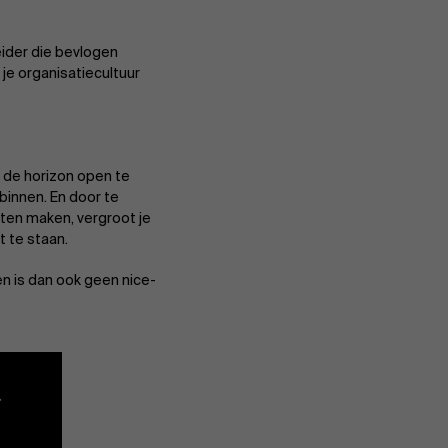
ider die bevlogen
je organisatiecultuur
r de horizon open te
Over Antwerp Management School
 binnen. En door te
ten maken, vergroot je
t te staan.
Duurzaamheid op AMS
n is dan ook geen nice-
Partners
Evenementen