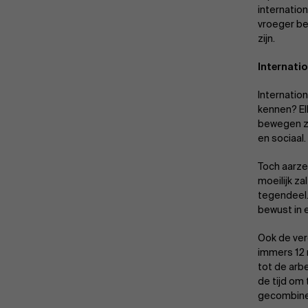
internation
vroeger be
zijn.
Internati
Internation
kennen? El
bewegen zi
en sociaal
Toch aarze
moeilijk za
tegendeel.
bewust in 
Ook de ver
immers 12 
tot de arb
de tijd om
gecombine