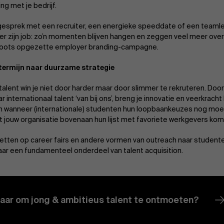
ng met je bedrijf.
esprek met een recruiter, een energieke speeddate of een teamle
er zijn job: zo’n momenten blijven hangen en zeggen veel meer over 
roots opgezette employer branding-campagne.
 termijn naar duurzame strategie
 talent win je niet door harder maar door slimmer te rekruteren. Doo
r internationaal talent ‘van bij ons’, breng je innovatie en veerkracht
 wanneer (internationale) studenten hun loopbaankeuzes nog moe
t jouw organisatie bovenaan hun lijst met favoriete werkgevers kom
etten op career fairs en andere vormen van outreach naar studente
ar een fundamenteel onderdeel van talent acquisition.
laar om jong & ambitieus talent te ontmoeten?