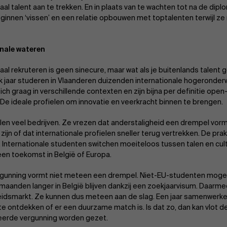
aal talent aan te trekken. En in plaats van te wachten tot na de diplom
ginnen ‘vissen’ en een relatie opbouwen met toptalenten terwijl ze
onale wateren
aal rekruteren is geen sinecure, maar wat als je buitenlands talent 
k jaar studeren in Vlaanderen duizenden internationale hogeronder
ch graag in verschillende contexten en zijn bijna per definitie o
. De ideale profielen om innovatie en veerkracht binnen te brengen.
len veel bedrijven. Ze vrezen dat anderstaligheid een drempel vormt
l zijn of dat internationale profielen sneller terug vertrekken. De prak
 Internationale studenten switchen moeiteloos tussen talen en cul
een toekomst in België of Europa.
gunning vormt niet meteen een drempel. Niet-EU-studenten mogen
maanden langer in België blijven dankzij een zoekjaarvisum. Daar
eidsmarkt. Ze kunnen dus meteen aan de slag. Een jaar samenwerke
 te ontdekken of er een duurzame match is. Is dat zo, dan kan vlot d
erde vergunning worden gezet.