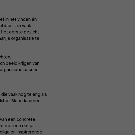
oef in het vinden én
ebben, zijn vaak
p het eerste gezicht
an je organisatie te
chten,
ch beeld krijgen van
 organisatie passen.
 die vaak nog te eng als
slijten. Maar daarmee
k van een concrete
oont meteen dat je
lige en inspirerende