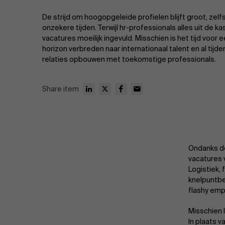
Publieke & Social Profit Sector
De strijd om hoogopgeleide profielen blijft groot, zel
Vastgoed
onzekere tijden. Terwijl hr-professionals alles uit de ka
vacatures moeilijk ingevuld. Misschien is het tijd voor
horizon verbreden naar internationaal talent en al tijd
Strategie & Innovatie
n
relaties opbouwen met toekomstige professionals.
Supply Chain
Share item
Sustainable Transformation
Ontdek meer
Ondanks d
vacatures 
Logistiek, 
knelpuntbe
flashy empl
Misschien 
In plaats v