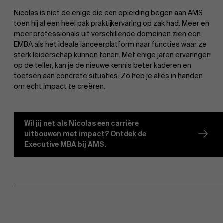
Nicolas is niet de enige die een opleiding begon aan AMS
toen hij al een heel pak praktijkervaring op zak had. Meer en
meer professionals uit verschillende domeinen zien een
EMBA als het ideale lanceerplatform naar functies waar ze
sterk leiderschap kunnen tonen. Met enige jaren ervaringen
op de teller, kan je de nieuwe kennis beter kaderen en
toetsen aan concrete situaties. Zo heb je alles in handen
Over Antwerp Management School
om echt impact te creëren.
Wil jij net als Nicolas een carrière
uitbouwen met impact? Ontdek de
Executive MBA bij AMS.
Duurzaamheid op AMS
Ontdek onze faculty
Onderzoek
Partners