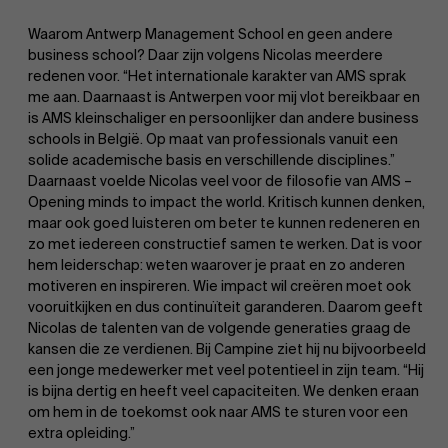
Waarom Antwerp Management School en geen andere
business school? Daar zijn volgens Nicolas meerdere
redenen voor. “Het internationale karakter van AMS sprak
me aan. Daarnaast is Antwerpen voor mij vlot bereikbaar en
is AMS kleinschaliger en persoonlijker dan andere business
schools in België. Op maat van professionals vanuit een
solide academische basis en verschillende disciplines.”
Daarnaast voelde Nicolas veel voor de filosofie van AMS –
Opening minds to impact the world. Kritisch kunnen denken,
maar ook goed luisteren om beter te kunnen redeneren en
zo met iedereen constructief samen te werken. Dat is voor
hem leiderschap: weten waarover je praat en zo anderen
motiveren en inspireren. Wie impact wil creëren moet ook
vooruitkijken en dus continuïteit garanderen. Daarom geeft
Nicolas de talenten van de volgende generaties graag de
kansen die ze verdienen. Bij Campine ziet hij nu bijvoorbeeld
een jonge medewerker met veel potentieel in zijn team. “Hij
is bijna dertig en heeft veel capaciteiten. We denken eraan
om hem in de toekomst ook naar AMS te sturen voor een
extra opleiding.”