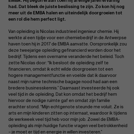
EMBA. Hij begon eraan toen hij al enige jaren ervaring
had. Dat bleek de juiste beslissing te zijn. Zo kon hij nog
meer uit de EMBA halen en uiteindelijk doorgroeien tot
een rol die hem perfect ligt.
Van opleiding is Nicolas industrieel ingenieur chemie. Hij
werkte al een tijdje voor een chemiebedrijf in de Antwerpse
haven toen hij in 2017 de EMBA aanvatte. Oorspronkelijk zou
deze tweejarige opleiding gefinancierd worden door het
bedrijf. Tijdens een overname veranderde het beleid. Toch
zette Nicolas door: “Ik besloot de opleiding zelf te
financieren, omdat ik echt wilde doorgroeien tot een
hogere managementfunctie en voelde dat ik daarvoor
naast mijn ruime technische bagage nood had aan een
bredere businesskennis.” Daarnaast investeerde hij ook
veel tijd in de opleiding. Dat kon omdat het bedrijf hem
hiervoor de nodige ruimte gaf en omdat zijn familie
erachter stond. “Mijn echtgenote steunde me voluit. Ze is
arts en mijn kinderen zitten op internaat, waardoor ik tijdens
de werkweek veel tijd heb voor mijn job. Zowel de EMBA-
opleiding als mijn huidige functie vragen veel betrokkenheid
– je moet er tijd en energie in willen investeren.”