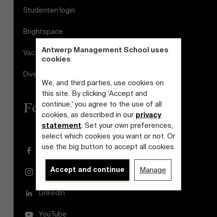
Studenten login
Brightspace
Antwerp Management School uses
Vacatures
cookies
Diversiteits- en Inclusieplan
We, and third parties, use cookies on
this site. By clicking 'Accept and
continue,' you agree to the use of all
Follow us
cookies, as described in our
privacy
statement
. Set your own preferences,
select which cookies you want or not. Or
use the big button to accept all cookies.
Facebook
Accept and continue
Manage
Instagram
LinkedIn
YouTube