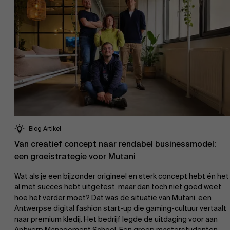
Blog Artikel
Van creatief concept naar rendabel businessmodel:
een groeistrategie voor Mutani
Over Antwerp Management School
Wat als je een bijzonder origineel en sterk concept hebt én het
al met succes hebt uitgetest, maar dan toch niet goed weet
hoe het verder moet? Dat was de situatie van Mutani, een
Antwerpse digital fashion start-up die gaming-cultuur vertaalt
naar premium kledij. Het bedrijf legde de uitdaging voor aan
Duurzaamheid op AMS
Ontdek onze faculty