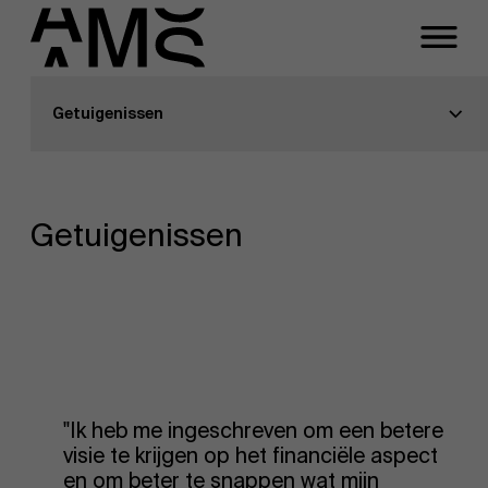
Programma's
Getuigenissen
Faculty
Full-time programma's
Getuigenissen
Part-time programma's
Programma's op maat
"Ik heb me ingeschreven om een betere
visie te krijgen op het financiële aspect
en om beter te snappen wat mijn