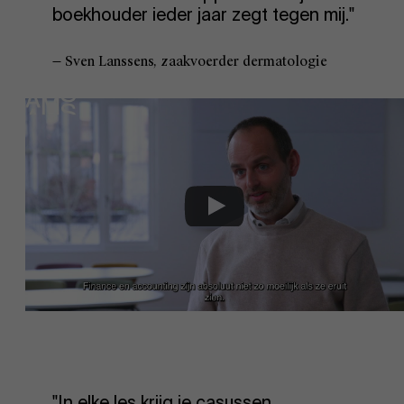
boekhouder ieder jaar zegt tegen mij."
— Sven Lanssens, zaakvoerder dermatologie
EN
"In elke les krijg je casussen