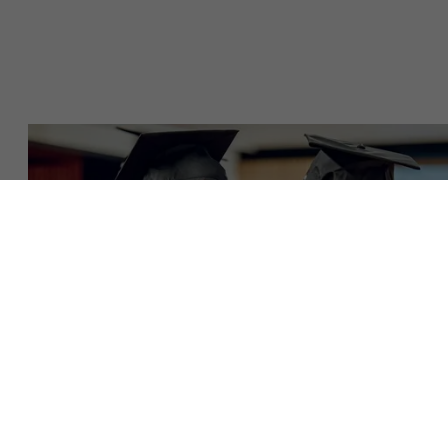
Over Antwerp Management School
Ontdek onze faculty
Duurzaamheid op AMS
Onderzoek
Partners
Evenementen