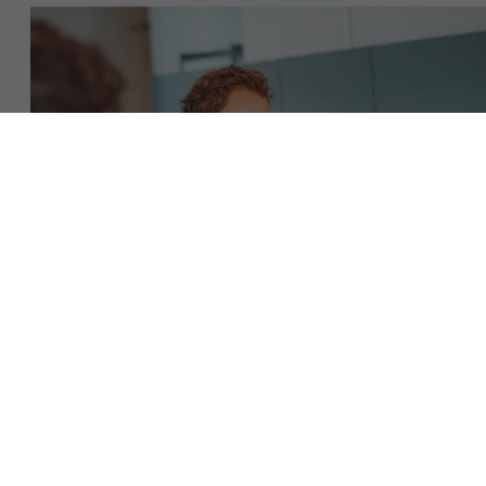
Over Antwerp Management School
Duurzaamheid op AMS
Ontdek onze faculty
Onderzoek
Partners
Evenementen
Download de brochure
Nieuws
Neem contact op