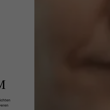
M
zichten
veren