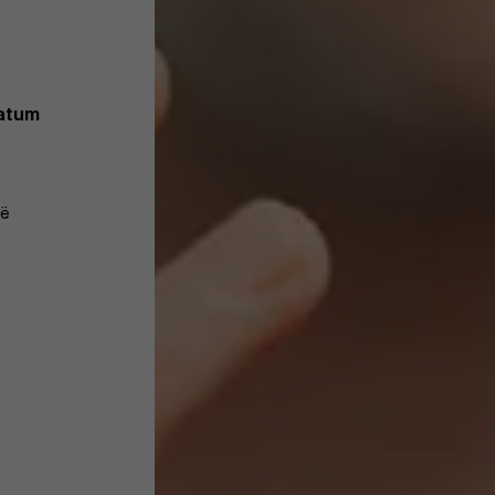
datum
ië