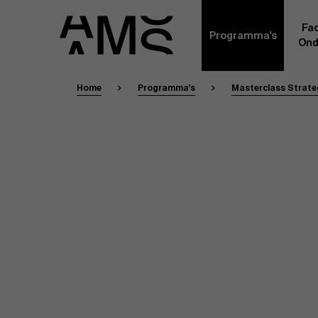
Fac
Programma's
Ond
Home
Programma's
Masterclass Strate
Faculty
Full-time programma's
Masterclasses
Een kern van voltijdse academici, in dienst 
Universiteit Antwerpen, vormt de ruggengraa
Digital & IT
gemeenschap. Aanvullend daarop heeft een g
andere universiteiten, lokaal en internationaa
praktijkervaring in de bedrijfswereld een deel
Part-time programma's
Financiën
Door hun specifieke expertise en hun professi
volledige, praktijkgericht en wetenschappelij
managementinzichten. Samen bezorgen zij a
Human Resources
leerervaring van topkwaliteit.
Programma's op maat
Leiderschap
Contact Ex
Masters