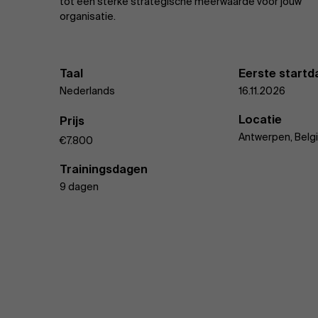
tot een sterke strategische meerwaarde voor jouw
organisatie.
Taal
Eerste start
Nederlands
16.11.2026
Locatie
Prijs
Antwerpen, Belg
€7.800
Trainingsdagen
9 dagen