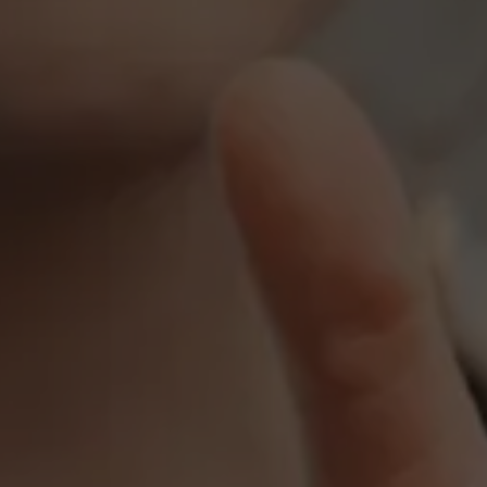
Evenementen
Nieuws
Werken bij AMS
AMS team