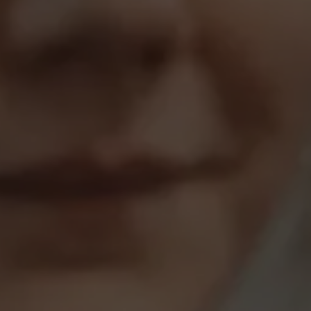
Over Antwerp Management School
Duurzaamheid op AMS
Partners