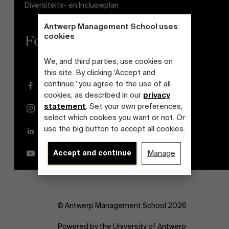
Diversiteits- en Inclusieplan
Antwerp Management School uses
cookies
Follow us
We, and third parties, use cookies on
this site. By clicking 'Accept and
continue,' you agree to the use of all
Facebook
cookies, as described in our
privacy
statement
. Set your own preferences,
Instagram
select which cookies you want or not. Or
use the big button to accept all cookies.
LinkedIn
Accept and continue
Manage
YouTube
© Antwerp Management School 2026
Powered by the University of Antwerp