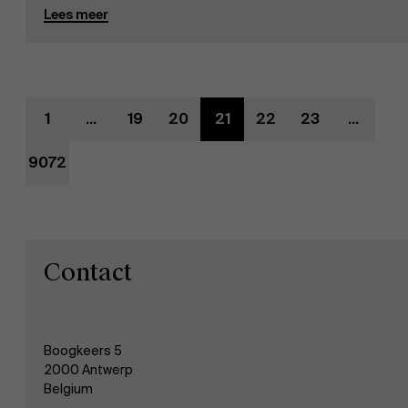
Lees meer
Evenementen
Nieuws
1
...
19
20
21
22
23
...
9072
Werken bij AMS
AMS team
Contact
Boogkeers 5
2000 Antwerp
Belgium