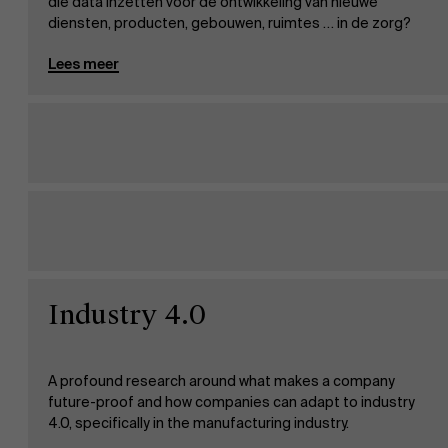
die data inzetten voor de ontwikkeling van nieuwe
diensten, producten, gebouwen, ruimtes … in de zorg?
Lees meer
Over Antwerp Management School
Ontdek onze faculty
Industry 4.0
Onderzoek
Duurzaamheid op AMS
A profound research around what makes a company
future-proof and how companies can adapt to industry
4.0, specifically in the manufacturing industry.
Partners