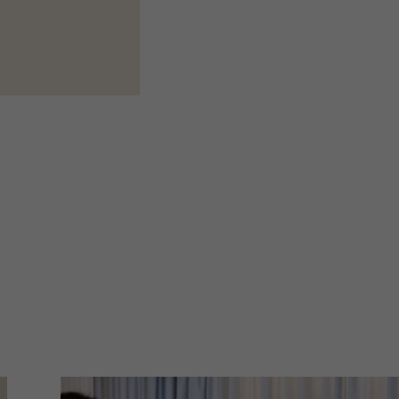
Over Antwerp Management School
Duurzaamheid op AMS
Partners
Evenementen