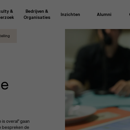
ulty &
Bedrijven &
Inzichten
Alumni
erzoek
Organisaties
elling
Onderzo
van AMS of gedeeld met de
Als excellente man
t van de AMS faculty
bedrijfsinnovatie 
rote groep academici uit
onderzoeksteam h
l, en lesgevers met
bedrijfswetensch
tijdse opdracht aan de school.
door nieuwe kenni
de
onele ervaring geven zij
effectieve verande
k actuele
“
Opening minds to 
l onze deelnemers een
een globale mindse
 is overal" gaan
Ze bespreken de