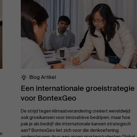
Nieuws
Werken bij AMS
AMS team
Blog Artikel
Een internationale groeistrategie
voor BontexGeo
De strijd tegen klimaatverandering creëert wereldwijd
ook groeikansen voor innovatieve bedrijven, maar hoe
pak je als bedrijf die internationale kansen strategisch
t
aan? BontexGeo liet zich voor die denkoefening
an
ondersteunen door een groep masterstudenten Global