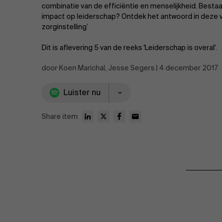
Publieke & Social Profit Sector
combinatie van de efficiëntie en menselijkheid. Bestaa
impact op leiderschap? Ontdek het antwoord in deze vi
Vastgoed
zorginstelling’
Dit is aflevering 5 van de reeks 'Leiderschap is overal'.
Strategie & Innovatie
n
door Koen Marichal, Jesse Segers | 4 december 2017
Supply Chain
Luister nu
Sustainable Transformation
Share item
Ontdek meer