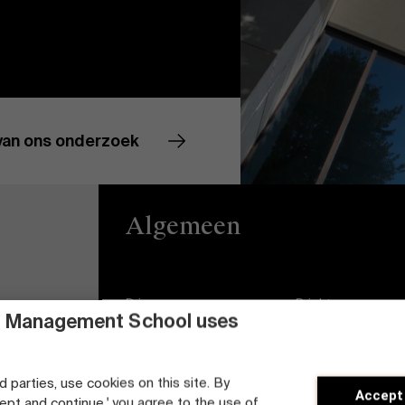
van ons onderzoek
Algemeen
Privacy
Brightspace
 Management School uses
Algemene
Vacatures
voorwaarden
d parties, use cookies on this site. By
Diversiteits- en
Accept
Cookieverklaring
cept and continue,' you agree to the use of
Inclusieplan