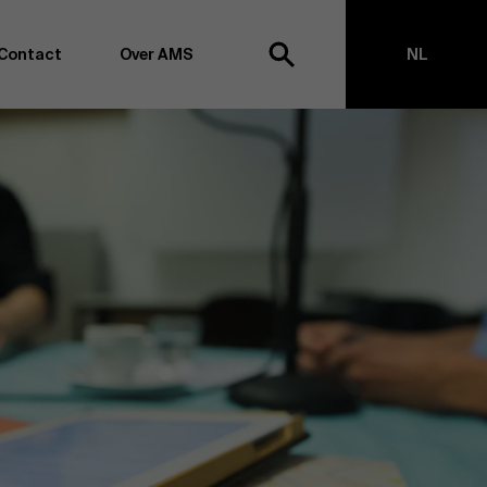
Contact
Over AMS
NL
ek
EN
agementschool willen wij koploper blijven op het vlak van
en -transformatie. Dankzij ons uitgebreide
ouden we de vinger aan de pols omtrent
appen, management en organisatie. Dit doen we zowel
s te creëren via onderzoek als door samen met partners
ringen te realiseren. Onze ambitie is dan ook duidelijk:
impact the world”
. We doen dit vanuit drie kernwaarden:
t, maatschappelijk bewustzijn en kritische reflectie.