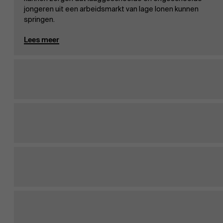
jongeren uit een arbeidsmarkt van lage lonen kunnen
springen.
Lees meer
Over Antwerp Management School
Ontdek onze faculty
Onderzoek
Duurzaamheid op AMS
Partners