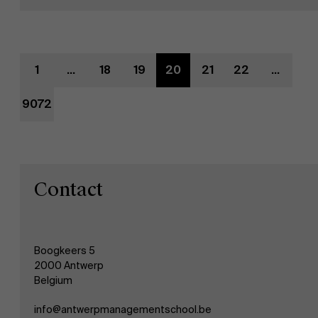
Evenementen
1
...
18
19
20
21
22
...
Nieuws
9072
Werken bij AMS
AMS team
Contact
Boogkeers 5
2000 Antwerp
Belgium
info@antwerpmanagementschool.be