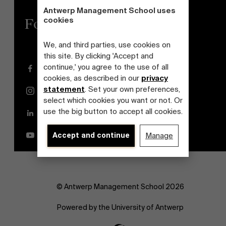
Antwerp Management School uses
cookies
Follow us
We, and third parties, use cookies on
this site. By clicking 'Accept and
continue,' you agree to the use of all
Facebook
cookies, as described in our
privacy
statement
. Set your own preferences,
Instagram
select which cookies you want or not. Or
use the big button to accept all cookies.
LinkedIn
YouTube
Accept and continue
Manage
© Antwerp Management School 2026
Powered by the University of Antwerp