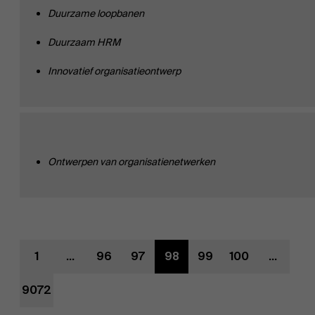
Duurzame loopbanen
Duurza
a
m
HRM
Innovati
ef
organisatieontwerp
Over Antwerp Management School
Ontdek onze faculty
Ontwerpen van organisatienetwerken
Onderzoek
Duurzaamheid op AMS
Partners
1
...
96
97
98
99
100
...
Evenementen
9072