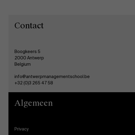
Nieuws
Contact
Werken bij AMS
AMS team
Boogkeers 5
2000 Antwerp
Belgium
info@antwerpmanagementschool.be
+32 (0)3 265 47 58
Algemeen
Privacy