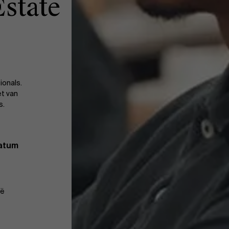
Estate
onals.
et van
s.
datum
ië