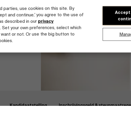
d parties, use cookies on this site. By
Accept
cept and continue,' you agree to the use of
conti
 as described in our
privacy
. Set your own preferences, select which
 want or not. Or use the big button to
Mana
ookies.
al Estate Management
Kandidaatstelling
tdek onze faculty
Kandidaatstelling
Inschrijvingsgeld & steunmaatrege