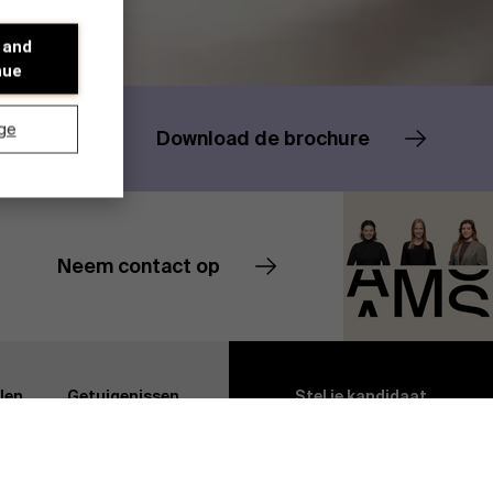
 and
nue
ge
Download de brochure
Neem contact op
Contacteer ons
Ontdek onze onderzoeksafdeling
len
Getuigenissen
Stel je kandidaat