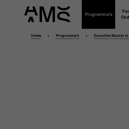
Fac
Programma's
Ond
Home
Programma's
Executive Master i
Faculty
Full-time programma's
Masterclasses
Een kern van voltijdse academici, in dienst 
Universiteit Antwerpen, vormt de ruggengraa
Digital & IT
gemeenschap. Aanvullend daarop heeft een g
andere universiteiten, lokaal en internationaa
praktijkervaring in de bedrijfswereld een deel
Part-time programma's
Financiën
Door hun specifieke expertise en hun professi
volledige, praktijkgericht en wetenschappelij
managementinzichten. Samen bezorgen zij a
Human Resources
leerervaring van topkwaliteit.
Programma's op maat
Leiderschap
Contact Ex
Masters