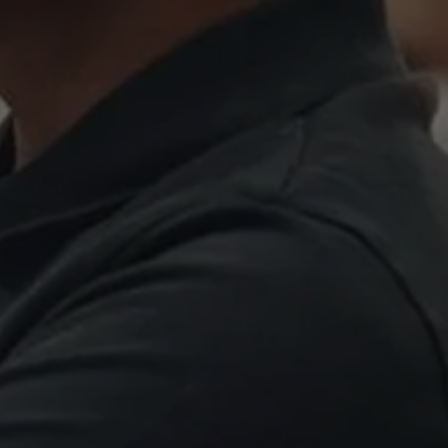
Over Antwerp Management School
Duurzaamheid op AMS
Partners
Evenementen
Nieuws
Werken bij AMS
AMS team