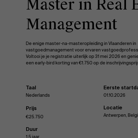
Master in Real 
Management
De enige master-na-masteropleiding in Vlaanderen in
vastgoedmanagement voor ervaren vastgoedprofessi
Voltooi je je registratie uiterlijk op 31 mei 2026 en geni
een early-bird korting van €1.750 op de inschrijvingsprij
Taal
Eerste start
Nederlands
01.10.2026
Locatie
Prijs
Antwerpen, Belg
€25.750
Duur
1,5 jaar