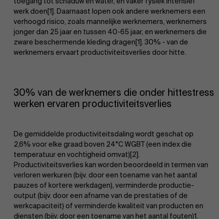
toegang tot schaduw en water, en vaker fysiek intensief
werk doen[1]. Daarnaast lopen ook andere werknemers een
verhoogd risico, zoals mannelijke werknemers, werknemers
jonger dan 25 jaar en tussen 40-65 jaar, en werknemers die
zware beschermende kleding dragen[1]. 30% - van de
werknemers ervaart productiviteitsverlies door hitte.
30% van de werknemers die onder hittestress
werken ervaren productiviteitsverlies
De gemiddelde productiviteitsdaling wordt geschat op
2,6% voor elke graad boven 24°C WGBT (een index die
temperatuur en vochtigheid omvat)[2].
Productiviteitsverlies kan worden beoordeeld in termen van
verloren werkuren (bijv. door een toename van het aantal
pauzes of kortere werkdagen), verminderde productie-
output (bijv. door een afname van de prestaties of de
werkcapaciteit) of verminderde kwaliteit van producten en
diensten (bijv. door een toename van het aantal fouten)1.