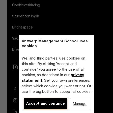
Cookieverklaring
Studenten login
Brightspace
Vacatures
Antwerp Management School uses
cookies
Diversiteits- en Inclusieplan
We, and third parties, use cookies on
this site. By clicking 'Accept and
Follow us
continue,' you agree to the use of all
cookies, as described in our
privacy
statement
. Set your own preferences,
select which cookies you want or not. Or
Facebook
use the big button to accept all cookies.
Instagram
Accept and continue
Manage
LinkedIn