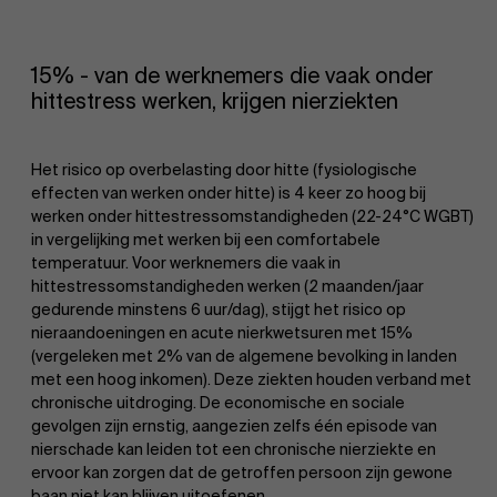
15% - van de werknemers die vaak onder
hittestress werken, krijgen nierziekten
Het risico op overbelasting door hitte (fysiologische
effecten van werken onder hitte) is 4 keer zo hoog bij
werken onder hittestressomstandigheden (22-24°C WGBT)
in vergelijking met werken bij een comfortabele
temperatuur. Voor werknemers die vaak in
hittestressomstandigheden werken (2 maanden/jaar
gedurende minstens 6 uur/dag), stijgt het risico op
nieraandoeningen en acute nierkwetsuren met 15%
(vergeleken met 2% van de algemene bevolking in landen
met een hoog inkomen). Deze ziekten houden verband met
chronische uitdroging. De economische en sociale
gevolgen zijn ernstig, aangezien zelfs één episode van
nierschade kan leiden tot een chronische nierziekte en
ervoor kan zorgen dat de getroffen persoon zijn gewone
baan niet kan blijven uitoefenen.