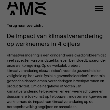
Terug naar overzicht
Programma's
Faculty
De impact van klimaatverandering
op werknemers in 4 cijfers
Full-time programma's
Klimaatverandering is een dringend wereldwijd probleem dat
Part-time programma's
veel aspecten van ons dagelijks leven beïnvloedt, waaronder
onze werkomgeving. Op de werkplek creëert
klimaatverandering nieuwe risico's voor de gezondheid en
veiligheid op het werk: fysieke gezondheidsrisico's, mentale
Programma's op maat
gezondheidsproblemen, veranderingen in werkpatronen en
productiviteit. Om de negatieve effecten van
klimaatverandering te beperken en een veerkrachtigere en
duurzamere toekomst op te bouwen, moeten werkgevers en
werknemers de impact van klimaatverandering op de
beroepsbevolking begrijpen en aanpakken.