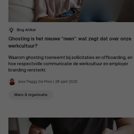
Onderzoek
Partners
Blog Artikel
Ghosting is het nieuwe “neen”: wat zegt dat over onze
Evenementen
werkcultuur?
Waarom ghosting toeneemt bij sollicitaties en offboarding, en
hoe respectvolle communicatie de werkcultuur en employer
branding versterkt.
Nieuws
door Peggy De Prins | 28 april 2023
Mens & organisatie
Werken bij AMS