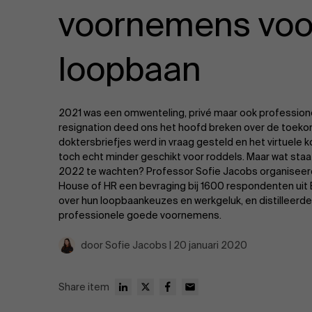
Publieke & Social Profit Sector
voornemens voo
Vastgoed
loopbaan
Strategie & Innovatie
n
2021 was een omwenteling, privé maar ook professione
Supply Chain
resignation deed ons het hoofd breken over de toekom
doktersbriefjes werd in vraag gesteld en het virtuele 
Sustainable Transformation
toch echt minder geschikt voor roddels. Maar wat staa
2022 te wachten? Professor Sofie Jacobs organisee
House of HR een bevraging bij 1600 respondenten uit 
Ontdek meer
over hun loopbaankeuzes en werkgeluk, en distilleerde h
professionele goede voornemens.
door Sofie Jacobs | 20 januari 2020
Share item