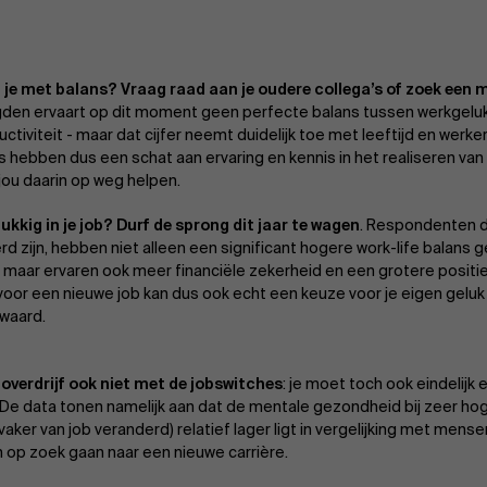
 je met balans? Vraag raad aan je oudere collega’s of zoek een 
den ervaart op dit moment geen perfecte balans tussen werkgelu
ctiviteit - maar dat cijfer neemt duidelijk toe met leeftijd en werke
’s hebben dus een schat aan ervaring en kennis in het realiseren van
jou daarin op weg helpen.
lukkig in je job? Durf de sprong dit jaar te wagen
. Respondenten d
rd zijn, hebben niet alleen een significant hogere work-life balans 
f maar ervaren ook meer financiële zekerheid en een grotere positie
oor een nieuwe job kan dus ook echt een keuze voor je eigen geluk zij
waard.
overdrijf ook niet met de jobswitches
: je moet toch ook eindelijk
De data tonen namelijk aan dat de mentale gezondheid bij zeer hoge
vaker van job veranderd) relatief lager ligt in vergelijking met mens
n op zoek gaan naar een nieuwe carrière.