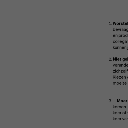
Worstel
bevraag
en produ
collega
kunnen 
Niet ge
verande
zichzel
Kiezen v
moeite 
…
Maar 
komen. 
keer of 
keer va