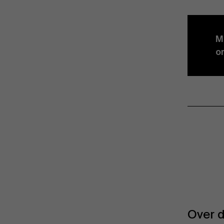
M
o
Over d