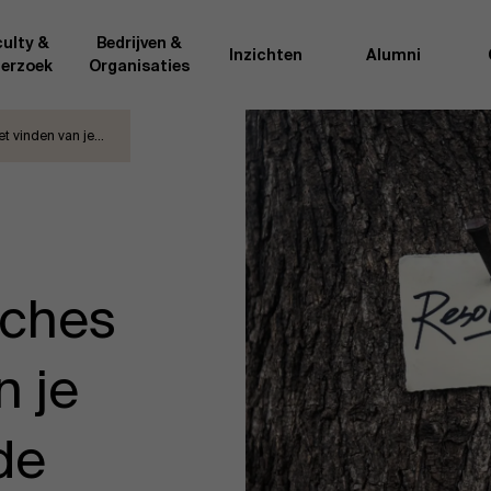
ulty &
Bedrijven &
Inzichten
Alumni
erzoek
Organisaties
et vinden van je…
Onderzo
van AMS of gedeeld met de
Als excellente man
t van de AMS faculty
bedrijfsinnovatie 
rote groep academici uit
onderzoeksteam h
l, en lesgevers met
bedrijfswetensch
tijdse opdracht aan de school.
door nieuwe kenni
tches
onele ervaring geven zij
effectieve verande
k actuele
“
Opening minds to 
l onze deelnemers een
een globale mindse
n je
de