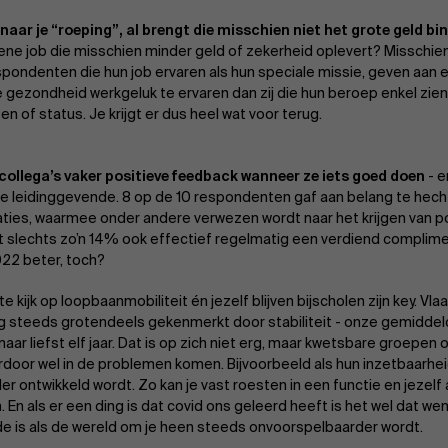
 naar je “roeping”, al brengt die misschien niet het grote geld bin
 ene job die misschien minder geld of zekerheid oplevert? Misschie
espondenten die hun job ervaren als hun speciale missie, geven aan
 gezondheid werkgeluk te ervaren dan zij die hun beroep enkel zien
n of status. Je krijgt er dus heel wat voor terug.
 collega’s vaker positieve feedback wanneer ze iets goed doen
- e
je leidinggevende. 8 op de 10 respondenten gaf aan belang te hech
aties, waarmee onder andere verwezen wordt naar het krijgen van p
dat slechts zo’n 14% ook effectief regelmatig een verdiend complimen
022 beter, toch?
 kijk op loopbaanmobiliteit én jezelf blijven bijscholen zijn key. V
 steeds grotendeels gekenmerkt door stabiliteit - onze gemiddeld
aar liefst elf jaar. Dat is op zich niet erg, maar kwetsbare groepen
rdoor wel in de problemen komen. Bijvoorbeeld als hun inzetbaarhe
er ontwikkeld wordt. Zo kan je vast roesten in een functie en jezel
 En als er een ding is dat covid ons geleerd heeft is het wel dat 
 is als de wereld om je heen steeds onvoorspelbaarder wordt.