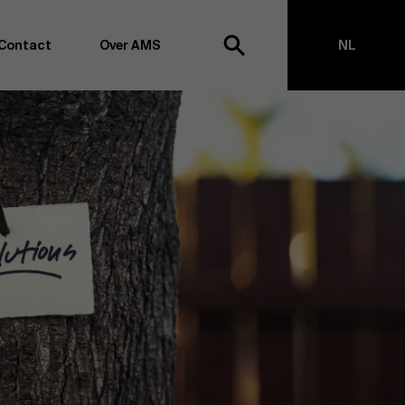
Contact
Over AMS
NL
ek
EN
agementschool willen wij koploper blijven op het vlak van
en -transformatie. Dankzij ons uitgebreide
ouden we de vinger aan de pols omtrent
appen, management en organisatie. Dit doen we zowel
s te creëren via onderzoek als door samen met partners
ringen te realiseren. Onze ambitie is dan ook duidelijk:
impact the world”
. We doen dit vanuit drie kernwaarden:
t, maatschappelijk bewustzijn en kritische reflectie.