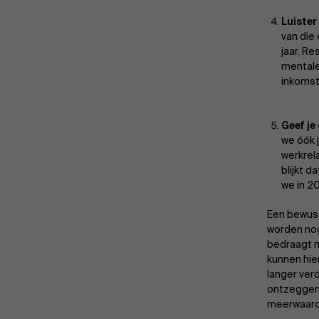
Luister
van die
jaar. R
mentale
inkomste
Geef je
we óók 
werkrel
blijkt 
we in 2
Een bewuste
worden nog
bedraagt m
kunnen hie
langer verd
ontzeggen.
meerwaarde