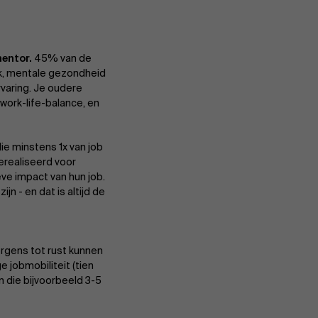
mentor.
45% van de
k, mentale gezondheid
rvaring. Je oudere
 work-life-balance, en
ie minstens 1x van job
gerealiseerd voor
ve impact van hun job.
n - en dat is altijd de
 ergens tot rust kunnen
 jobmobiliteit (tien
en die bijvoorbeeld 3-5