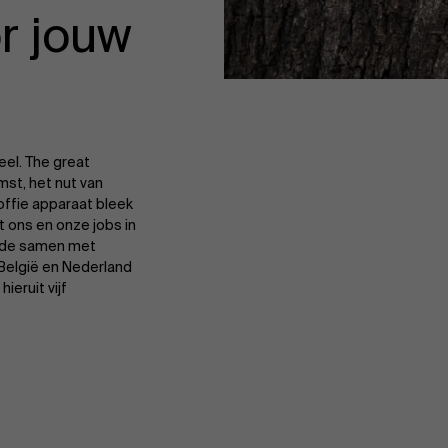
r jouw
el. The great
st, het nut van
koffie apparaat bleek
t ons en onze jobs in
rde samen met
België en Nederland
ieruit vijf