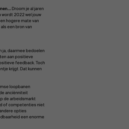
nen...
Droom je al jaren
n wordt 2022 wel jouw
 een hogere mate van
 als een bron van
n ja, daarmee bedoelen
ten aan positieve
ositieve feedback. Toch
tje krijgt. Dat kunnen
laamse loopbanen
e anciënniteit
 op de arbeidsmarkt
id of competenties niet
f andere opties
wendbaarheid een enorme