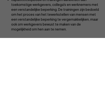
toekomstige werkgevers, collega's en werknemers met
een verstandelijke beperking. De trainingen zijn bedoeld
om het proces van het tewerkstellen van mensen met
een verstandelijke beperking te vergemakkelijken, maar
ook om werkgevers bewust te maken van de
mogelijkheid om hen aan te nemen.
Ontdek onze onderzoeksafdeling
Gefinancierd door: de Europese Commissie, in het kader van
het programma
"Rechten, gelijkheid en burgerschap"
.
Projectcoördinator: Inclusion Europe.
Projectpartners: Plena Inclusion (Spanje), EVPIT (Estland),
Antwerp Management School (België)
Ondersteund door: het programma Rechten, gelijkheid en
burgerschap (REC) van de Europese Unie.