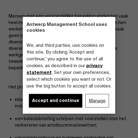
Mensen met een verstandelijke beperking vinden het vaak
heel moeilijk om een baan te vinden. De meesten van hen
Antwerp Management School uses
werken niet, en diegenen die wel werken ontvangen vaak
cookies
geen (eerlijk) salaris. Het project 'Mijn talenten. Voor
diversiteit' lost dit probleem op door
We, and third parties, use cookies on
diversiteitsmanagement bij particuliere en openbare
this site. By clicking 'Accept and
werkgevers te bevorderen. De focus ligt op de
continue,' you agree to the use of all
tewerkstelling van mensen met een verstandelijke
cookies, as described in our
privacy
beperking op de primaire arbeidsmarkt.
statement
. Set your own preferences,
select which cookies you want or not. Or
use the big button to accept all cookies.
Het project zal:
initiatieven in kaart brengen op het gebied van
Accept and continue
Manage
inclusiviteit in Europa;
een beleidsbriefing schrijven met voorstellen voor het
verbeteren van antidiscriminatiewetten;
capaciteitsopbouw en trainingen aanbieden aan