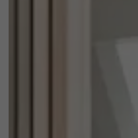
Een vraag over dit
project?
EN