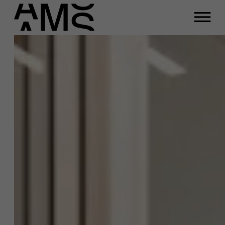
Sluiten
Bart Cambré
Programma's
Faculty
Function
Full-time programma's
Vice-decaan Onderzoek en Valorisatie,
professor business
onderzoeksmethoden en
Part-time programma's
organisatienetwerken
Email
Programma's op maat
bart.cambre@ams.ac.be
Tel
+32 486 980 452
Meeting