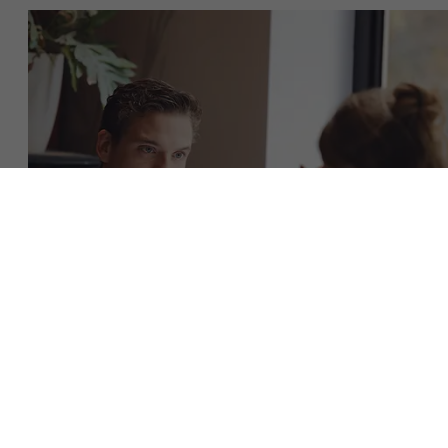
Over Antwerp Management School
Ontdek onze faculty
Duurzaamheid op AMS
Onderzoek
Partners
Evenementen
Download de brochure