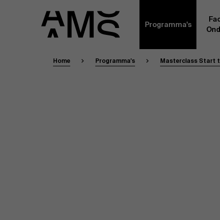
Fac
Programma's
Ond
Home
Programma's
Masterclass Start 
Faculty
Full-time programma's
Masterclasses
Een kern van voltijdse academici, in dienst 
Universiteit Antwerpen, vormt de ruggengraa
Digital & IT
gemeenschap. Aanvullend daarop heeft een g
andere universiteiten, lokaal en internationaa
praktijkervaring in de bedrijfswereld een deel
Part-time programma's
Financiën
Door hun specifieke expertise en hun professi
volledige, praktijkgericht en wetenschappelij
managementinzichten. Samen bezorgen zij a
Human Resources
leerervaring van topkwaliteit.
Programma's op maat
Leiderschap
Contact Ex
Masters