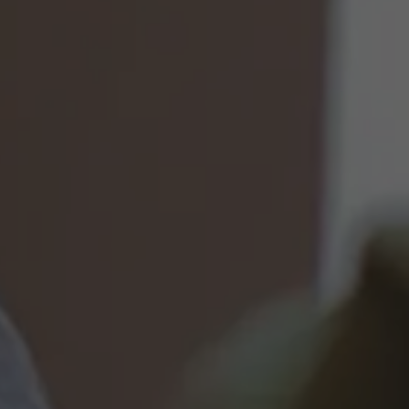
Werken bij AMS
AMS team