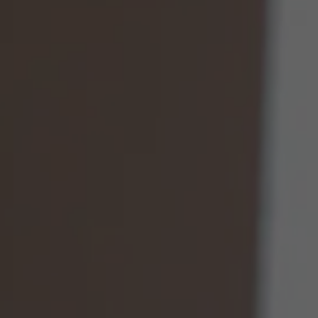
Over Antwerp Management School
Duurzaamheid op AMS
Partners
Evenementen
Nieuws