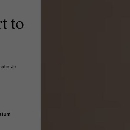
t to
satie. Je
datum