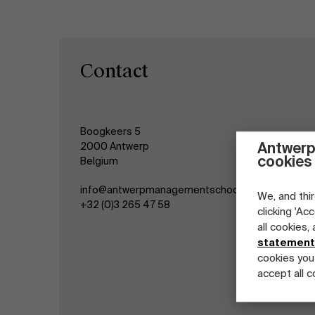
Contact
Boogkeers 5
Antwerp
2000 Antwerp
cookies
Belgium
info@antwerpmanagementschool.be
We, and thir
+32 (0)3 265 47 58
clicking 'Ac
all cookies,
statement
cookies you
accept all c