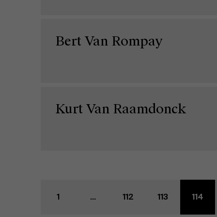
Bert Van Rompay
Kurt Van Raamdonck
1
...
112
113
114