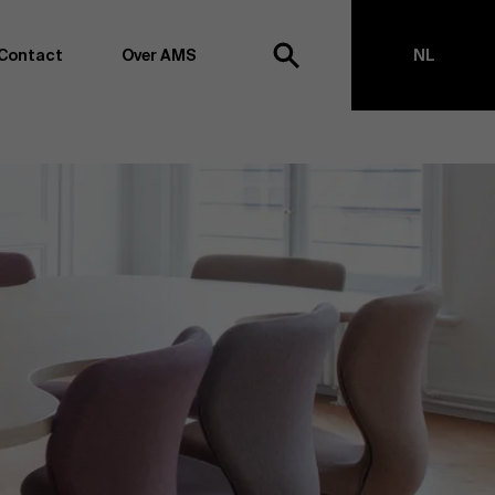
Contact
Over AMS
NL
ek
EN
agementschool willen wij koploper blijven op het vlak van
en -transformatie. Dankzij ons uitgebreide
ouden we de vinger aan de pols omtrent
appen, management en organisatie. Dit doen we zowel
s te creëren via onderzoek als door samen met partners
ringen te realiseren. Onze ambitie is dan ook duidelijk:
impact the world”
. We doen dit vanuit drie kernwaarden:
t, maatschappelijk bewustzijn en kritische reflectie.