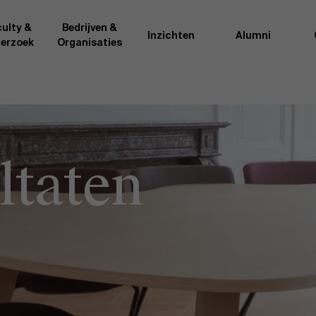
ulty &
Bedrijven &
Inzichten
Alumni
erzoek
Organisaties
Onderzo
van AMS of gedeeld met de
Als excellente man
t van de AMS faculty
bedrijfsinnovatie 
ltaten
rote groep academici uit
onderzoeksteam h
l, en lesgevers met
bedrijfswetensch
tijdse opdracht aan de school.
door nieuwe kenni
onele ervaring geven zij
effectieve verande
k actuele
“
Opening minds to 
l onze deelnemers een
een globale mindse