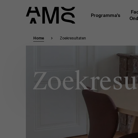
Fac
Programma's
Ond
Home
Zoekresultaten
Faculty
Full-time programma's
Masterclasses
Een kern van voltijdse academici, in dienst 
Universiteit Antwerpen, vormt de ruggengraa
Digital & IT
Zoekresu
gemeenschap. Aanvullend daarop heeft een g
andere universiteiten, lokaal en internationaa
praktijkervaring in de bedrijfswereld een deel
Part-time programma's
Financiën
Door hun specifieke expertise en hun professi
volledige, praktijkgericht en wetenschappelij
managementinzichten. Samen bezorgen zij a
Human Resources
leerervaring van topkwaliteit.
Programma's op maat
Leiderschap