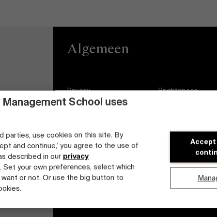
Algemeen
Privacy
Brightspace
 Management School uses
Algemene
Vacatures
voorwaarden
Diversiteits- en
d parties, use cookies on this site. By
Accept
Cookieverklaring
Inclusieplan
cept and continue,' you agree to the use of
conti
 as described in our
privacy
Studenten login
. Set your own preferences, select which
 want or not. Or use the big button to
Mana
ookies.