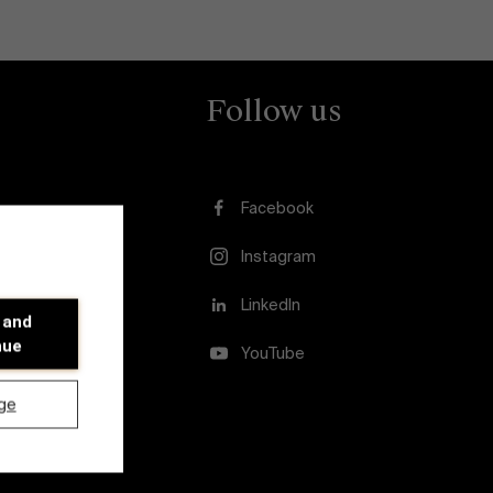
Follow us
Facebook
Instagram
LinkedIn
 and
nue
YouTube
ge