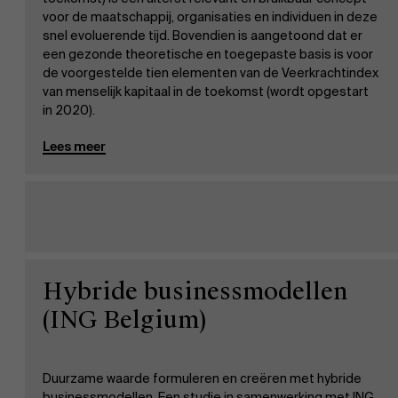
voor de maatschappij, organisaties en individuen in deze
snel evoluerende tijd. Bovendien is aangetoond dat er
een gezonde theoretische en toegepaste basis is voor
Over Antwerp Management School
de voorgestelde tien elementen van de Veerkrachtindex
Ontdek onze faculty
van menselijk kapitaal in de toekomst (wordt opgestart
in 2020).
Duurzaamheid op AMS
Onderzoek
Lees meer
Partners
Evenementen
Hybride businessmodellen
(ING Belgium)
Nieuws
Duurzame waarde formuleren en creëren met hybride
businessmodellen. Een studie in samenwerking met ING