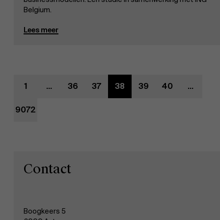
Werken bij AMS
Belgium.
Lees meer
AMS team
1
...
36
37
38
39
40
...
9072
Contact
Boogkeers 5