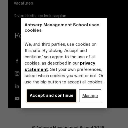
Vacatures
Diversiteits- en Inclusieplan
Antwerp Management School uses
cookies
Follow us
We, and third parties, use cookies on
this site. By clicking 'Accept and
continue,' you agree to the use of all
Facebook
cookies, as described in our
privacy
statement
. Set your own preferences,
Instagram
select which cookies you want or not. Or
use the big button to accept all cookies.
LinkedIn
Accept and continue
Manage
YouTube
© Antwerp Management School 2026