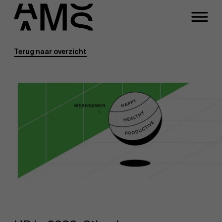
Terug naar overzicht
Programma's
Faculty
Full-time programma's
Part-time programma's
Programma's op maat