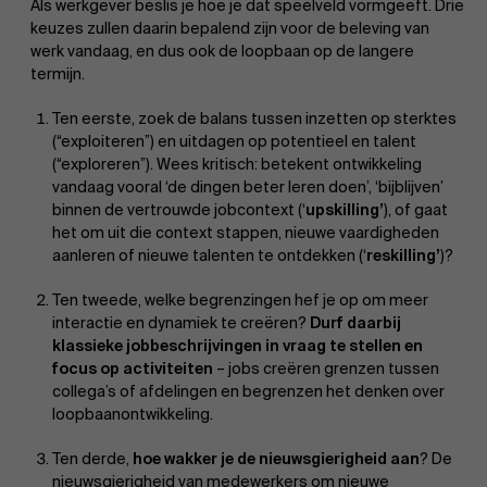
Als werkgever beslis je hoe je dat speelveld vormgeeft. Drie
keuzes zullen daarin bepalend zijn voor de beleving van
werk vandaag, en dus ook de loopbaan op de langere
termijn.
Ten eerste, zoek de balans tussen inzetten op sterktes
(“exploiteren”) en uitdagen op potentieel en talent
(“exploreren”). Wees kritisch: betekent ontwikkeling
vandaag vooral ‘de dingen beter leren doen’, ‘bijblijven’
binnen de vertrouwde jobcontext (‘
upskilling’
), of gaat
het om uit die context stappen, nieuwe vaardigheden
aanleren of nieuwe talenten te ontdekken (‘
reskilling’
)?
Ten tweede, welke begrenzingen hef je op om meer
interactie en dynamiek te creëren?
Durf daarbij
klassieke jobbeschrijvingen in vraag te stellen en
focus op activiteiten
– jobs creëren grenzen tussen
collega’s of afdelingen en begrenzen het denken over
loopbaanontwikkeling.
Ten derde,
hoe wakker je de nieuwsgierigheid
aan
? De
nieuwsgierigheid van medewerkers om nieuwe