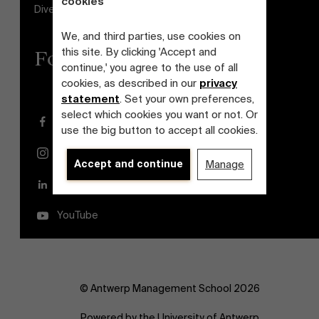
cookies
Diversiteits- en Inclusieplan
We, and third parties, use cookies on
this site. By clicking 'Accept and
Follow us
continue,' you agree to the use of all
cookies, as described in our
privacy
statement
. Set your own preferences,
select which cookies you want or not. Or
Facebook
use the big button to accept all cookies.
Instagram
Accept and continue
Manage
LinkedIn
YouTube
© Antwerp Management School 2026
Powered by the University of Antwerp