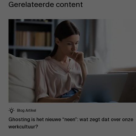
Gerelateerde content
Over Antwerp Management School
Duurzaamheid op AMS
Ontdek onze faculty
Onderzoek
Blog Artikel
Partners
Ghosting is het nieuwe “neen”: wat zegt dat over onze
werkcultuur?