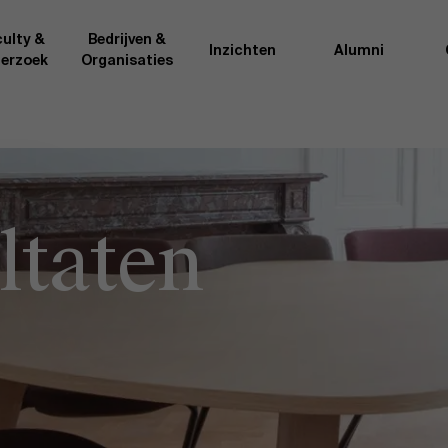
ulty &
Bedrijven &
Inzichten
Alumni
erzoek
Organisaties
Onderzo
van AMS of gedeeld met de
Als excellente man
t van de AMS faculty
bedrijfsinnovatie 
ltaten
rote groep academici uit
onderzoeksteam h
l, en lesgevers met
bedrijfswetensch
tijdse opdracht aan de school.
door nieuwe kenni
onele ervaring geven zij
effectieve verande
k actuele
“
Opening minds to 
l onze deelnemers een
een globale mindse