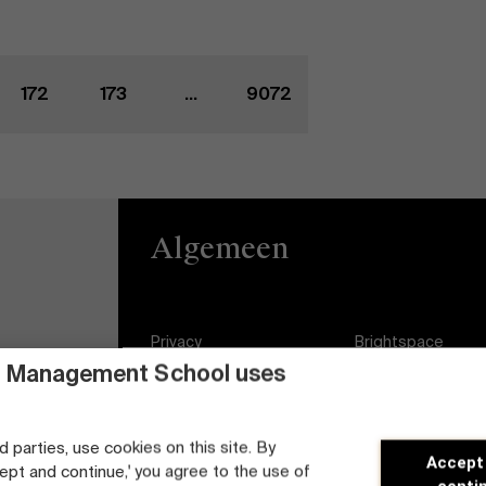
172
173
...
9072
Algemeen
Privacy
Brightspace
 Management School uses
Algemene
Vacatures
voorwaarden
Diversiteits- en
d parties, use cookies on this site. By
Cookieverklaring
Inclusieplan
Accept
cept and continue,' you agree to the use of