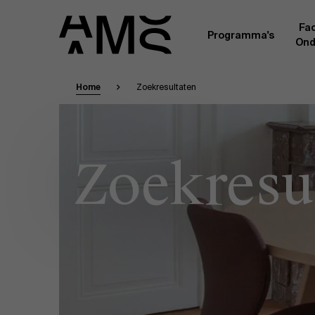
Fac
Programma's
Ond
Home
Zoekresultaten
Faculty
Full-time programma's
Masterclasses
Een kern van voltijdse academici, in dienst 
Universiteit Antwerpen, vormt de ruggengraa
Digital & IT
Zoekresu
gemeenschap. Aanvullend daarop heeft een g
andere universiteiten, lokaal en internationaa
praktijkervaring in de bedrijfswereld een deel
Part-time programma's
Financiën
Door hun specifieke expertise en hun professi
volledige, praktijkgericht en wetenschappelij
managementinzichten. Samen bezorgen zij a
Human Resources
leerervaring van topkwaliteit.
Programma's op maat
Leiderschap