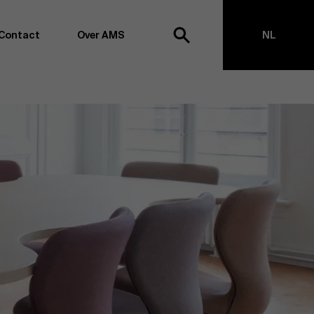
Contact
Over AMS
NL
ek
EN
agementschool willen wij koploper blijven op het vlak van
en -transformatie. Dankzij ons uitgebreide
ouden we de vinger aan de pols omtrent
appen, management en organisatie. Dit doen we zowel
s te creëren via onderzoek als door samen met partners
ringen te realiseren. Onze ambitie is dan ook duidelijk:
impact the world”
. We doen dit vanuit drie kernwaarden:
t, maatschappelijk bewustzijn en kritische reflectie.