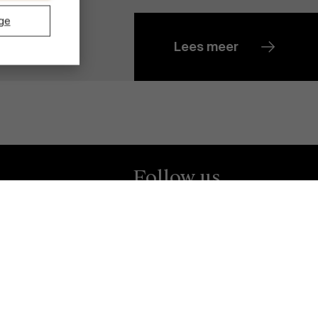
ge
Lees meer
Ontdek onze onderzoeksafdeling
Follow us
Facebook
Instagram
LinkedIn