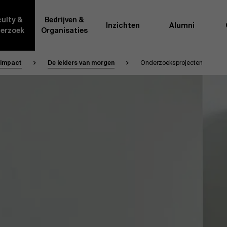
ulty &
Bedrijven &
Inzichten
Alumni
erzoek
Organisaties
 impact
De leiders van morgen
Onderzoeksprojecten
Onderzo
van AMS of gedeeld met de
Als excellente man
t van de AMS faculty
bedrijfsinnovatie 
rote groep academici uit
onderzoeksteam h
l, en lesgevers met
bedrijfswetensch
tijdse opdracht aan de school.
door nieuwe kenni
onele ervaring geven zij
effectieve verande
k actuele
“
Opening minds to 
l onze deelnemers een
een globale mindse