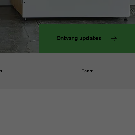
Over Antwerp Management School
Duurzaamheid op AMS
Partners
Ontvang updates
Evenementen
Nieuws
s
Team
Werken bij AMS
AMS team