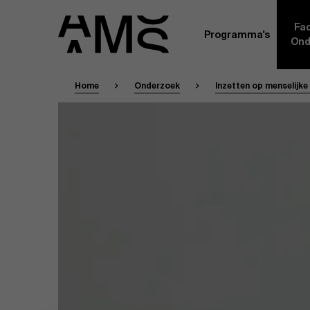
Fac
Programma's
Ond
Home
Onderzoek
Inzetten op menselijke
Faculty
Full-time programma's
Masterclasses
Een kern van voltijdse academici, in dienst 
Universiteit Antwerpen, vormt de ruggengraa
Digital & IT
gemeenschap. Aanvullend daarop heeft een g
andere universiteiten, lokaal en internationaa
praktijkervaring in de bedrijfswereld een deel
Part-time programma's
Financiën
Door hun specifieke expertise en hun professi
volledige, praktijkgericht en wetenschappelij
managementinzichten. Samen bezorgen zij a
Human Resources
leerervaring van topkwaliteit.
Programma's op maat
Leiderschap