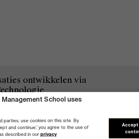
aties ontwikkelen via
echnologie
 Management School uses
kkelen voor leiders en organisaties om biometrische gegevens te
chapsontwikkeling en duurzame organisatieprestaties, inclusief
d parties, use cookies on this site. By
Accept
cept and continue,' you agree to the use of
conti
 as described in our
privacy