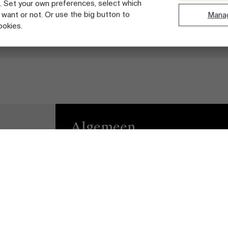
. Set your own preferences, select which
 want or not. Or use the big button to
Mana
ookies.
 31, 2021
tdek onze faculty
Algemeen
Privacy
Brightspace
Algemene
Vacatures
voorwaarden
Diversiteits- en
Cookieverklaring
Inclusieplan