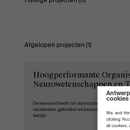
Huidige projecten (0)
Afgelopen projecten (1)
Hoogperformante Organis
Neurowetenschappen en T
Antwerp
cookies
De leerstoel heeft tot doel strategieën te ontwi
verzamelen, gebruiken en bestuderen voor leiders
We, and thir
welzijn.
clicking 'Ac
all cookies,