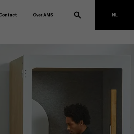
Contact
Over AMS
NL
ek
EN
agementschool willen wij koploper blijven op het vlak van
en -transformatie. Dankzij ons uitgebreide
ouden we de vinger aan de pols omtrent
appen, management en organisatie. Dit doen we zowel
s te creëren via onderzoek als door samen met partners
ringen te realiseren. Onze ambitie is dan ook duidelijk:
impact the world”
. We doen dit vanuit drie kernwaarden:
t, maatschappelijk bewustzijn en kritische reflectie.