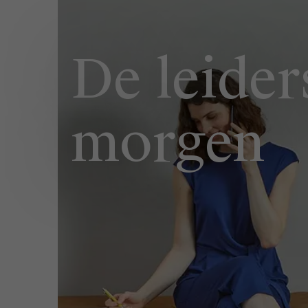
Publieke & Social Profit Sector
Vastgoed
De leider
Strategie & Innovatie
n
Supply Chain
morgen
Sustainable Transformation
Ontdek meer