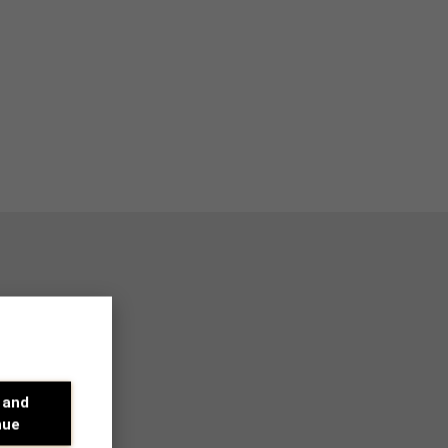
 and
nue