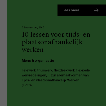
Lees meer
Werken bij AMS
29 november, 2016
10 lessen voor tijds- en
plaatsonafhankelijk
werken
AMS team
Mens & organisatie
Telewerk, thuiswerk, flexdeskwerk, flexibele
werkregelingen, … zijn allemaal vormen van
Tijds- en Plaatsonafhankelijk Werken
(TPOW) ...