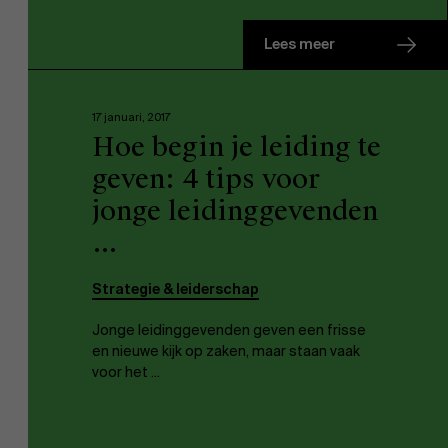
Duurzaamheid op AMS
Lees meer
Ontdek onze faculty
17 januari, 2017
Hoe begin je leiding te
Onderzoek
geven: 4 tips voor
Partners
jonge leidinggevenden
...
Strategie & leiderschap
Evenementen
Jonge leidinggevenden geven een frisse
en nieuwe kijk op zaken, maar staan vaak
voor het ...
Nieuws