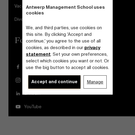
Vacatures
Antwerp Management School uses
cookies
Diversiteits- en Inclusieplan
We, and third parties, use cookies on
this site. By clicking 'Accept and
Follow us
continue,' you agree to the use of all
cookies, as described in our
privacy
statement
. Set your own preferences,
select which cookies you want or not. Or
Facebook
use the big button to accept all cookies.
Instagram
Accept and continue
Manage
LinkedIn
YouTube