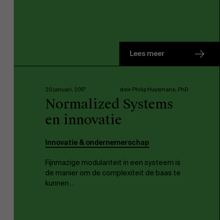
Lees meer
20 januari, 2017
door Philip Huysmans, PhD
Normalized Systems
en innovatie
Innovatie & ondernemerschap
Fijnmazige modulariteit in een systeem is
de manier om de complexiteit de baas te
Over Antwerp Management School
kunnen ...