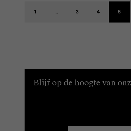
1
...
3
4
5
Blijf op de hoogte van on