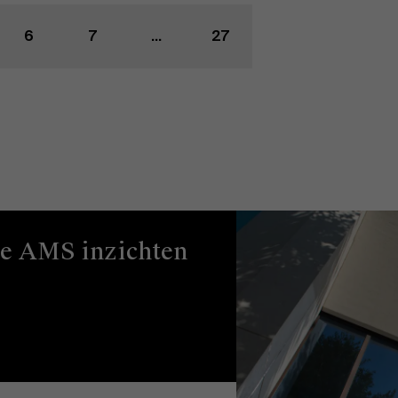
6
7
...
27
ze AMS inzichten