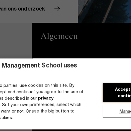
van ons onderzoek
Algemeen
Privacy
Brightspace
 Management School uses
Algemene
Vacatures
voorwaarden
d parties, use cookies on this site. By
Diversiteits- en
Accept
cept and continue,' you agree to the use of
Cookieverklaring
Inclusieplan
conti
 as described in our
privacy
. Set your own preferences, select which
Studenten login
 want or not. Or use the big button to
Mana
ookies.