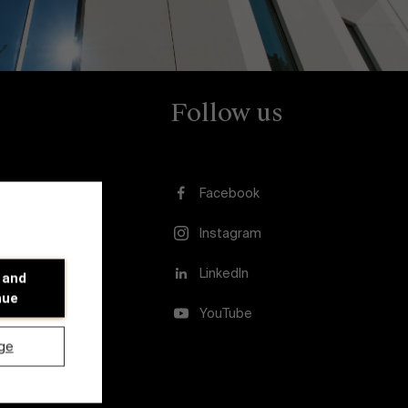
Follow us
Facebook
Instagram
LinkedIn
 and
nue
YouTube
ge