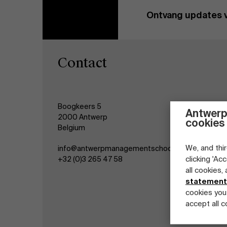
Ontvang updates 
Contact
Boogkeers 5
Antwerp
2000 Antwerp
cookies
Belgium
We, and thir
info@antwerpmanagementschool.be
clicking 'Ac
+32 (0)3 265 47 58
all cookies,
statement
cookies you
accept all c