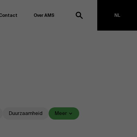
Contact
Over AMS
NL
ek
EN
agementschool willen wij koploper blijven op het vlak van
en -transformatie. Dankzij ons uitgebreide
ouden we de vinger aan de pols omtrent
appen, management en organisatie. Dit doen we zowel
s te creëren via onderzoek als door samen met partners
ringen te realiseren. Onze ambitie is dan ook duidelijk:
impact the world”
. We doen dit vanuit drie kernwaarden:
t, maatschappelijk bewustzijn en kritische reflectie.
Duurzaamheid
Meer