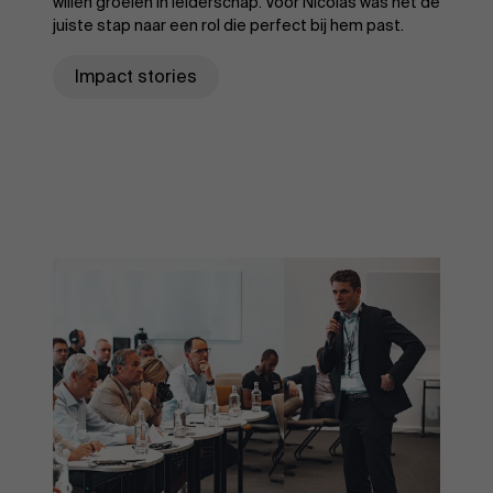
willen groeien in leiderschap. Voor Nicolas was het de
juiste stap naar een rol die perfect bij hem past.
Impact stories