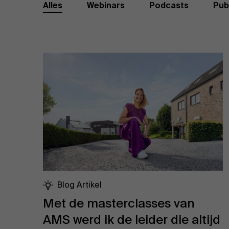
Publieke & Social Profit Sector
Alles
Webinars
Podcasts
Pub
Vastgoed
Strategie & Innovatie
n
Supply Chain
Sustainable Transformation
Ontdek meer
Blog Artikel
Met de masterclasses van
AMS werd ik de leider die altijd